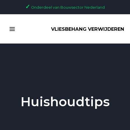
Ga
Bericht
✓
Onderdeel van Bouwsector Nederland
naar
paginering
de
MAIN
inhoud
VLIESBEHANG VERWIJDEREN
MENU
Huishoudtips