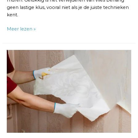
muren. Gelukkig is het verwijderen van vlies behang
geen lastige klus, vooral niet als je de juiste technieken
kent.
Meer lezen »
Vlies
Verwijderen:
Een
Stapsgewijze
Handleiding
voor
een
Frisse
Start