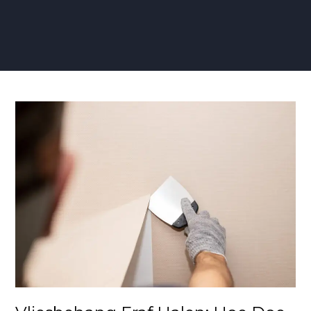
Vliesbehang
Eraf
Halen:
Hoe
Doe
ik
Dat?