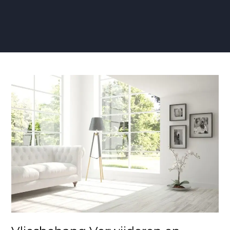
Vliesbehang
Verwijderen
en
Opnieuw
Behangen:
Beste
Manier