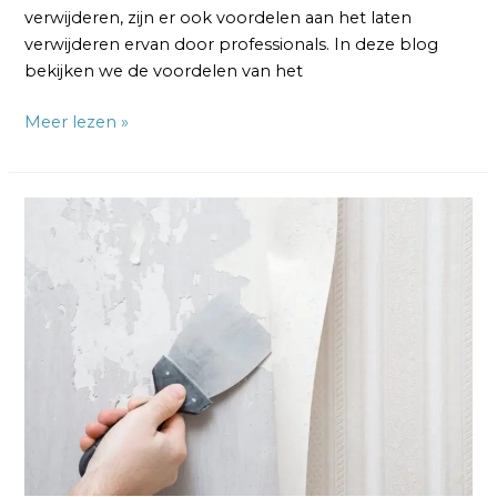
verwijderen, zijn er ook voordelen aan het laten
verwijderen ervan door professionals. In deze blog
bekijken we de voordelen van het
Meer lezen »
Vliesbehang
Verwijderen
van
Gipsplaat:
Hoe
doe
ik
Dat?