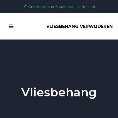
Ga
Bericht
✓
Onderdeel van Bouwsector Nederland
naar
paginering
de
MAIN
inhoud
VLIESBEHANG VERWIJDEREN
MENU
Vliesbehang