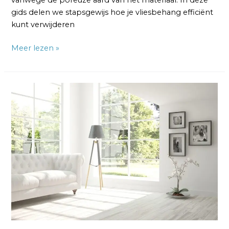
vanwege de poreuze aard van het materiaal. In deze
gids delen we stapsgewijs hoe je vliesbehang efficiënt
kunt verwijderen
Meer lezen »
Vliesbehang
Verwijderen
en
Opnieuw
Behangen:
Beste
Manier