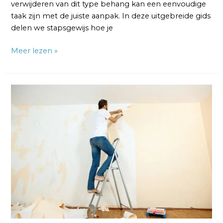
verwijderen van dit type behang kan een eenvoudige
taak zijn met de juiste aanpak. In deze uitgebreide gids
delen we stapsgewijs hoe je
Meer lezen »
Vliesbehang
van
150
gram
Verwijderen:
Hoe
dan?