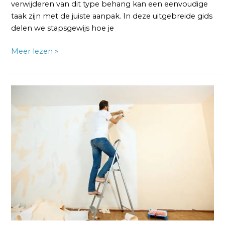
verwijderen van dit type behang kan een eenvoudige
taak zijn met de juiste aanpak. In deze uitgebreide gids
delen we stapsgewijs hoe je
Meer lezen »
Vliesbehang
van
150
gram
Verwijderen:
Hoe
dan?