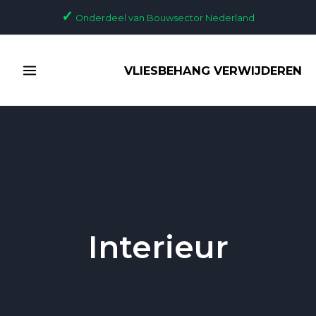
Ga
Bericht
✓
Onderdeel van Bouwsector Nederland
naar
paginering
de
MAIN
inhoud
VLIESBEHANG VERWIJDEREN
MENU
Interieur