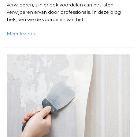
verwijderen, zijn er ook voordelen aan het laten
verwijderen ervan door professionals. In deze blog
bekijken we de voordelen van het
Meer lezen »
Vliesbehang
Verwijderen
van
Gipsplaat:
Hoe
doe
ik
Dat?