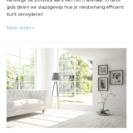
vanwege de poreuze aard van het materiaal. In deze
gids delen we stapsgewijs hoe je vliesbehang efficiënt
kunt verwijderen
Meer lezen »
Vliesbehang
Verwijderen
en
Opnieuw
Behangen:
Beste
Manier